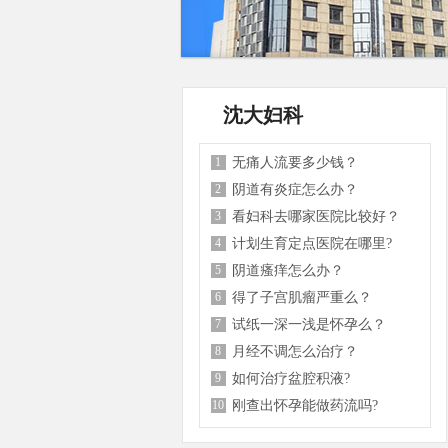
沈大妇科
1
无痛人流要多少钱？
2
阴道有炎症怎么办？
3
看妇科去哪家医院比较好？
4
计划生育定点医院在哪里?
5
阴道瘙痒怎么办？
6
得了子宫肌瘤严重么？
7
试纸一深一浅是怀孕么？
8
月经不调怎么治疗？
9
如何治疗盆腔积液?
10
刚查出怀孕能做药流吗?